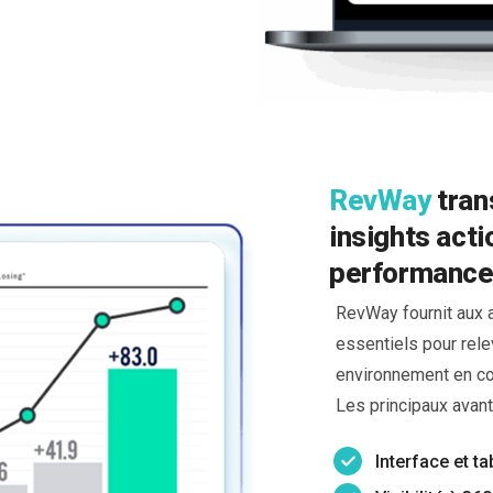
RevWay
tran
insights act
performance
RevWay fournit aux a
essentiels pour rele
environnement en co
Les principaux avan
Interface et ta